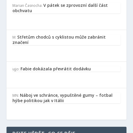
V pátek se zprovozní další část
Marian Časnocha
:
obchvatu
Střetům chodců s cyklistou může zabránit
M
:
značení
Fabie dokázala převrátit dodávku
ujjo
:
Náboj ve schránce, vypuštěné gumy – fotbal
MN
:
hýbe politikou jak v Itálii