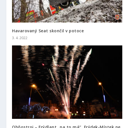
Havarovaný Seat skončil v potoce
3. 4. 2022
Ohňostroj – Frýdlant „na to má“, Frýdek-Místek ne