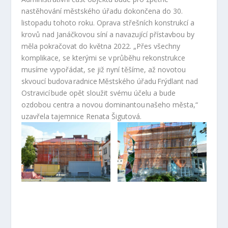
nastěhování městského úřadu dokončena do 30.
listopadu tohoto roku. Oprava střešních konstrukcí a
krovů nad Janáčkovou síní a navazující přístavbou by
měla pokračovat do května 2022. „Přes všechny
komplikace, se kterými se v průběhu rekonstrukce
musíme vypořádat, se již nyní těšíme, až novotou
skvoucí budova radnice Městského úřadu Frýdlant nad
Ostravicí bude opět sloužit svému účelu a bude
ozdobou centra a novou dominantou našeho města,“
uzavřela tajemnice Renata Šigutová.