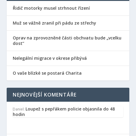
Řidič motorky musel strhnout řízení
Muž se vážně zranil při pádu ze střechy
Oprav na zprovozněné části obchvatu bude „vcelku
dost“
Nelegální migrace v okrese přibývá
O vaše blízké se postará Charita
NEJNOVĚJŠÍ KOMENTÁŘE
Loupež s pepřákem policie objasnila do 48
Daniel
:
hodin