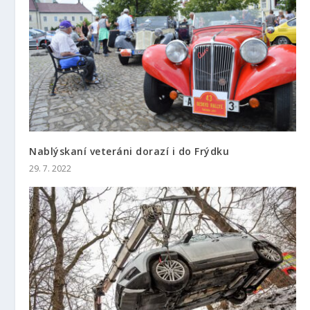
Nablýskaní veteráni dorazí i do Frýdku
29. 7. 2022