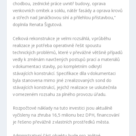
chodbou, zednické práce uvnitř budovy, oprava
venkovních omítek a soklu, nátěr fasády a oprava krovů
a střech nad Janáčkovou síní a přilehlou přístavbou,“
doplnila Renata Šigutová.
Celková rekonstrukce je velmi rozsáhlá, v průběhu
realizace je potřeba operativně řešit spoustu
technických problémů, které v převážné většině případů
vedly k změnám navržených postupů prací a materiálů
v dokumentaci stavby, po kompletním odkrytí
stávajících konstrukcí. Specifikace díla v dokumentaci
byla stanovena mimo jiné z realizovaných sond do
stávajících konstrukcí, jejichž realizace se uskutečnila
v omezeném rozsahu za plného provozu úřadu.
Rozpočtové náklady na tuto investici jsou aktuálně
vyčísleny na zhruba 16,5 milionu bez DPH, financování
je řešeno převážně z vlastních prostředků města.
Administrativní část objektu bude pro zpětné