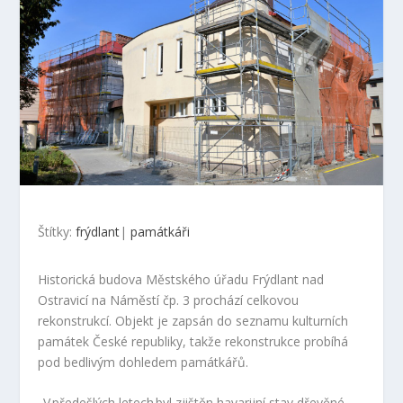
Štítky:
frýdlant
|
památkáři
Historická budova Městského úřadu Frýdlant nad
Ostravicí na Náměstí čp. 3 prochází celkovou
rekonstrukcí. Objekt je zapsán do seznamu kulturních
památek České republiky, takže rekonstrukce probíhá
pod bedlivým dohledem památkářů.
„V předešlých letech byl zjištěn havarijní stav dřevěné