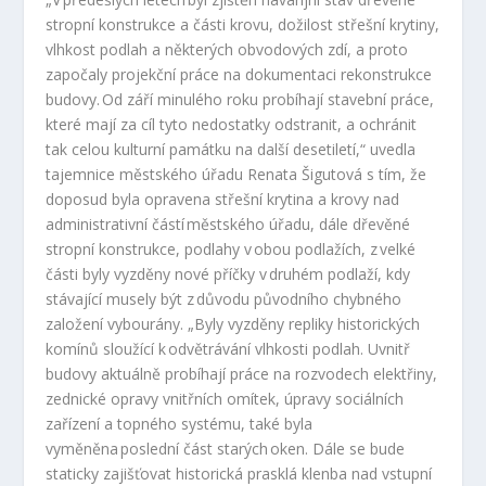
stropní konstrukce a části krovu, dožilost střešní krytiny,
vlhkost podlah a některých obvodových zdí, a proto
započaly projekční práce na dokumentaci rekonstrukce
budovy. Od září minulého roku probíhají stavební práce,
které mají za cíl tyto nedostatky odstranit, a ochránit
tak celou kulturní památku na další desetiletí,“ uvedla
tajemnice městského úřadu Renata Šigutová s tím, že
doposud byla opravena střešní krytina a krovy nad
administrativní částí městského úřadu, dále dřevěné
stropní konstrukce, podlahy v obou podlažích, z velké
části byly vyzděny nové příčky v druhém podlaží, kdy
stávající musely být z důvodu původního chybného
založení vybourány. „Byly vyzděny repliky historických
komínů sloužící k odvětrávání vlhkosti podlah. Uvnitř
budovy aktuálně probíhají práce na rozvodech elektřiny,
zednické opravy vnitřních omítek, úpravy sociálních
zařízení a topného systému, také byla
vyměněna poslední část starých oken. Dále se bude
staticky zajišťovat historická prasklá klenba nad vstupní