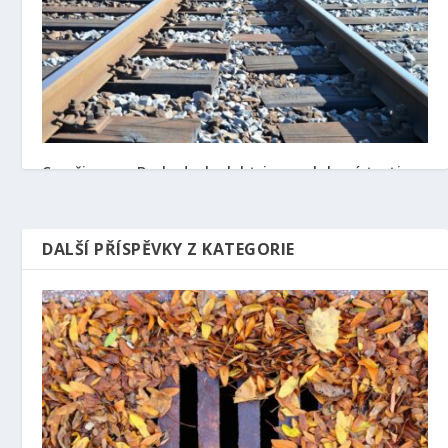
Co přinese v Beskydech elektrizace vlakové trati
4. 9. 2021
DALŠÍ PŘÍSPĚVKY Z KATEGORIE