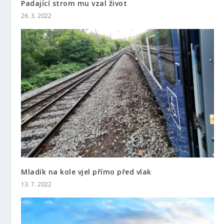
Padající strom mu vzal život
26. 3. 2022
Mladík na kole vjel přímo před vlak
13. 7. 2022