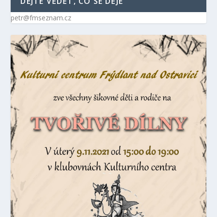
DEJTE VĚDĚT, CO SE DĚJE
petr@fmseznam.cz