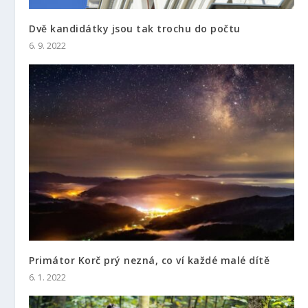
Dvě kandidátky jsou tak trochu do počtu
6. 9. 2022
Primátor Korč prý nezná, co ví každé malé dítě
6. 1. 2022