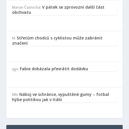
V pátek se zprovozní další část
Marian Časnocha
:
obchvatu
Střetům chodců s cyklistou může zabránit
M
:
značení
Fabie dokázala převrátit dodávku
ujjo
:
Náboj ve schránce, vypuštěné gumy – fotbal
MN
:
hýbe politikou jak v Itálii