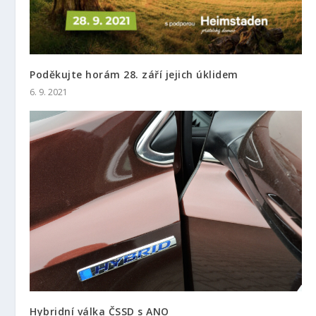
Poděkujte horám 28. září jejich úklidem
6. 9. 2021
Hybridní válka ČSSD s ANO