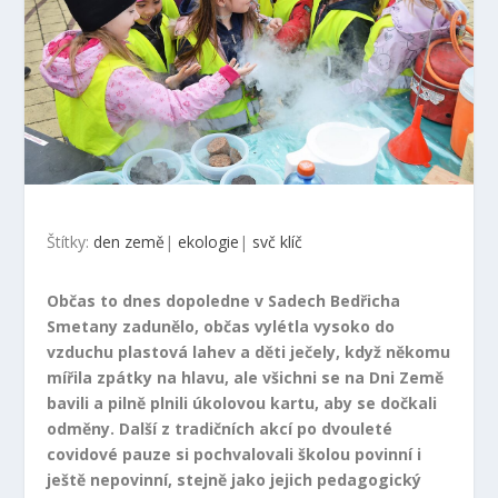
Štítky:
den země
|
ekologie
|
svč klíč
Občas to dnes dopoledne v Sadech Bedřicha
Smetany zadunělo, občas vylétla vysoko do
vzduchu plastová lahev a děti ječely, když někomu
mířila zpátky na hlavu, ale všichni se na Dni Země
bavili a pilně plnili úkolovou kartu, aby se dočkali
odměny. Další z tradičních akcí po dvouleté
covidové pauze si pochvalovali školou povinní i
ještě nepovinní, stejně jako jejich pedagogický