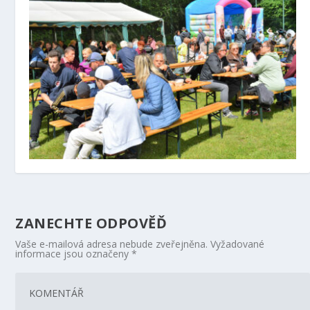
Zelinkovice a Lysůvky se sešly u guláše
1. 6. 2022
ZANECHTE ODPOVĚĎ
Vaše e-mailová adresa nebude zveřejněna.
Vyžadované
informace jsou označeny
*