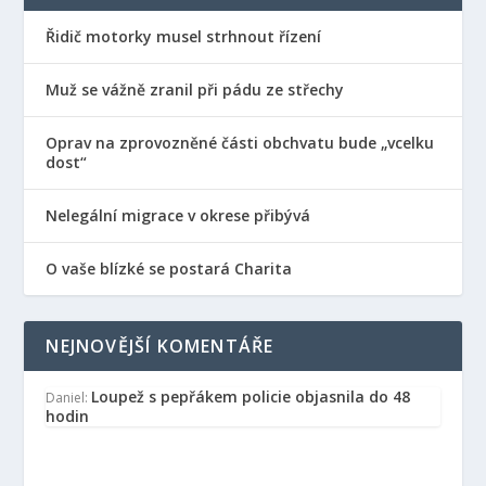
Řidič motorky musel strhnout řízení
Muž se vážně zranil při pádu ze střechy
Oprav na zprovozněné části obchvatu bude „vcelku
dost“
Nelegální migrace v okrese přibývá
O vaše blízké se postará Charita
NEJNOVĚJŠÍ KOMENTÁŘE
Loupež s pepřákem policie objasnila do 48
Daniel
:
hodin