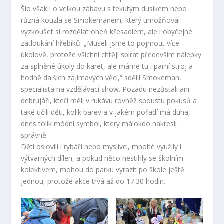
Šlo však i o velkou zábavu s tekutým dusíkem nebo
různá kouzla se Smokemanem, který umožňoval
vyzkoušet si rozdělat oheň křesadlem, ale i obyčejné
zatloukání hřebíků. „Museli jsme to pojmout více
úkolově, protože všichni chtějí sbírat především nálepky
za splněné úkoly do karet, ale máme tu i parní stroj a
hodně dalších zajímavých věcí,“ sdělil Smokeman,
specialista na vzdělávací show. Pozadu nezůstali ani
debrujáři, kteří měli v rukávu rovněž spoustu pokusů a
také učili děti, kolik barev a v jakém pořadí má duha,
dnes tolik módní symbol, který málokdo nakreslí
správně.
Děti oslovili i rybáři nebo myslivci, mnohé využily i
výtvarných dílen, a pokud něco nestihly se školním
kolektivem, mohou do parku vyrazit po škole ještě
jednou, protože akce trvá až do 17.30 hodin.