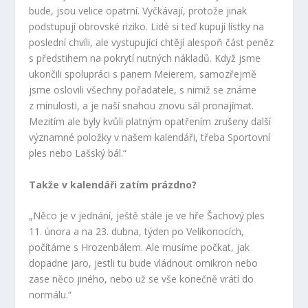
bude, jsou velice opatrní. Vyčkávají, protože jinak
podstupují obrovské riziko. Lidé si teď kupují lístky na
poslední chvíli, ale vystupující chtějí alespoň část peněz
s předstihem na pokrytí nutných nákladů. Když jsme
ukončili spolupráci s panem Meierem, samozřejmě
jsme oslovili všechny pořadatele, s nimiž se známe
z minulosti, a je naší snahou znovu sál pronajímat.
Mezitím ale byly kvůli platným opatřením zrušeny další
významné položky v našem kalendáři, třeba Sportovní
ples nebo Lašský bál.“
Takže v kalendáři zatím prázdno?
„Něco je v jednání, ještě stále je ve hře Šachový ples
11. února a na 23. dubna, týden po Velikonocích,
počítáme s Hrozenbálem. Ale musíme počkat, jak
dopadne jaro, jestli tu bude vládnout omikron nebo
zase něco jiného, nebo už se vše konečně vrátí do
normálu.“