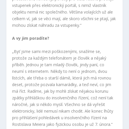
vstupenek přes elektronický portál, s nimiž vlastník
objektu nemá nic společného. Většina volajících už ale
celkem ví, jak se věci mají, ale skoro všichni se ptají, jak
mohou získat náhradu za vstupenky.“
A vy jim poradíte?
„Byť jsme sami mezi poškozenými, snažíme se,
protože za každým telefonátem je člověk a nějaký
příběh. Jednou je tam mladý člověk, jindy paní, co
neumí s internetem. Někdy to není o jednom, dvou
lístcích, ale třeba o starší dámě, která jich má rovnou
deset, protože pozvala kamarádky, a teď neví, co jim
má říct. Radíme, jak by mohli získat nějakou korunu
zpátky přihláškou do insolvenčního řízení, což není tak
náročné, jak si někdo myslí. Všechno se dá vyřešit
elektronicky, lidé nemusí nikam chodit. Ale konec lhůty
pro přihlášení pohledávek u insolvenčního řízení na
Rostislava Meiera jako fyzickou osobu je už 7. února.“