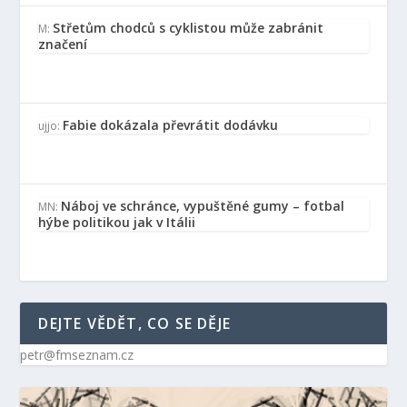
Střetům chodců s cyklistou může zabránit
M
:
značení
Fabie dokázala převrátit dodávku
ujjo
:
Náboj ve schránce, vypuštěné gumy – fotbal
MN
:
hýbe politikou jak v Itálii
DEJTE VĚDĚT, CO SE DĚJE
petr@fmseznam.cz