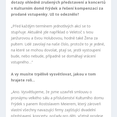
dotazy ohledně zrušených představení a koncertů
v Kulturním domě Frýdek a řešení kompenzací za
prodané vstupenky.
Už
to odeznělo?
„Před každým termínem jednotlivých akcí se to
stupňuje. Aktuálně jde například o Veletoč s Ivou
Janžurovou a Evou Holubovou, hodně také Žena za
pultem. Lidé zavolají na naše číslo, protože to je jediné,
na které se mohou dovolat, ptají se, jestli vystoupení
bude, nebo nebude, případně se domáhají vrácení
vstupného…“
A vy musíte trpělivě vysvětlovat, jakou v tom
hrajete roli…
„Ano. Vysvětlujeme, že jsme uzavřeli smlouvu o
pronájmu velkého sálu a příslušenství Kulturního domu
Frýdek s panem Rostislavem Meierem, který zároveň
vlastní všechny navazující firmy zajišťující divadelní
představení, koncerty, pořady pro děti, včetně prodeje