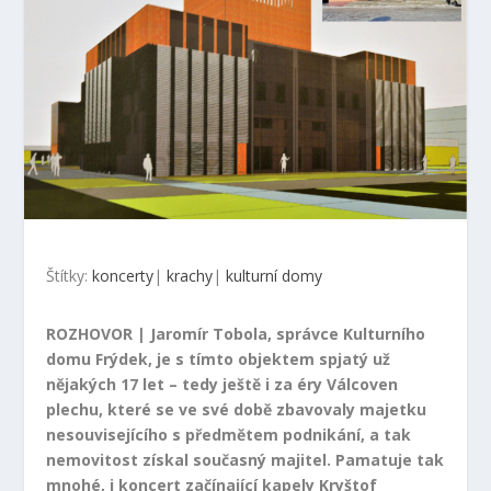
Štítky:
koncerty
|
krachy
|
kulturní domy
ROZHOVOR | Jaromír Tobola, správce Kulturního
domu Frýdek, je s tímto objektem spjatý už
nějakých 17 let – tedy ještě i za éry Válcoven
plechu, které se ve své době zbavovaly majetku
nesouvisejícího s předmětem podnikání, a tak
nemovitost získal současný majitel. Pamatuje tak
mnohé, i koncert začínající kapely Kryštof