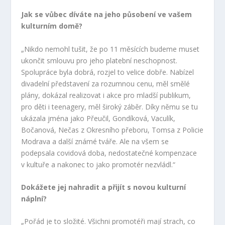
Jak se vůbec díváte na jeho působení ve vašem
kulturním domě?
„Nikdo nemohl tušit, že po 11 měsících budeme muset
ukončit smlouvu pro jeho platební neschopnost.
Spolupráce byla dobrá, rozjel to velice dobře. Nabízel
divadelní představení za rozumnou cenu, měl smělé
plány, dokázal realizovat i akce pro mladší publikum,
pro děti i teenagery, měl široký záběr. Díky němu se tu
ukázala jména jako Přeučil, Gondíková, Vaculík,
Bočanová, Nečas z Okresního přeboru, Tomsa z Policie
Modrava a další známé tváře. Ale na všem se
podepsala covidová doba, nedostatečné kompenzace
v kultuře a nakonec to jako promotér nezvládl.“
Dokážete jej nahradit a přijít s novou kulturní
náplní?
„Pořád je to složité. Všichni promotéři mají strach, co