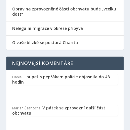
Oprav na zprovozněné části obchvatu bude „vcelku
dost“
Nelegální migrace v okrese přibývá
O vaše blízké se postará Charita
NEJNOVĚJŠÍ KOMENTÁŘE
Loupež s pepřákem policie objasnila do 48
Daniel
:
hodin
V pátek se zprovozní další část
Marian Časnocha
:
obchvatu