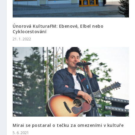
Únorová KulturaFM: Ebenové, Elbel nebo
Cyklocestování
21. 1. 2022
Mirai se postaral o tečku za omezeními v kultuře
5. 6. 2021