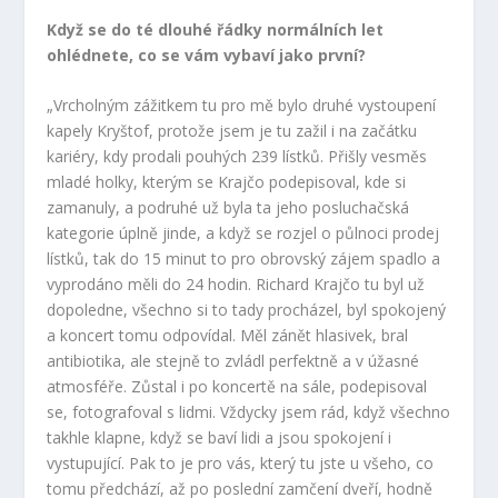
Když se do té dlouhé řádky normálních let
ohlédnete, co se vám vybaví jako první?
„Vrcholným zážitkem tu pro mě bylo druhé vystoupení
kapely Kryštof, protože jsem je tu zažil i na začátku
kariéry, kdy prodali pouhých 239 lístků. Přišly vesměs
mladé holky, kterým se Krajčo podepisoval, kde si
zamanuly, a podruhé už byla ta jeho posluchačská
kategorie úplně jinde, a když se rozjel o půlnoci prodej
lístků, tak do 15 minut to pro obrovský zájem spadlo a
vyprodáno měli do 24 hodin. Richard Krajčo tu byl už
dopoledne, všechno si to tady procházel, byl spokojený
a koncert tomu odpovídal. Měl zánět hlasivek, bral
antibiotika, ale stejně to zvládl perfektně a v úžasné
atmosféře. Zůstal i po koncertě na sále, podepisoval
se, fotografoval s lidmi. Vždycky jsem rád, když všechno
takhle klapne, když se baví lidi a jsou spokojení i
vystupující. Pak to je pro vás, který tu jste u všeho, co
tomu předchází, až po poslední zamčení dveří, hodně